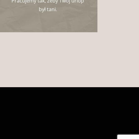
Pracujemy tak, żeby Twój urlop
był tani.