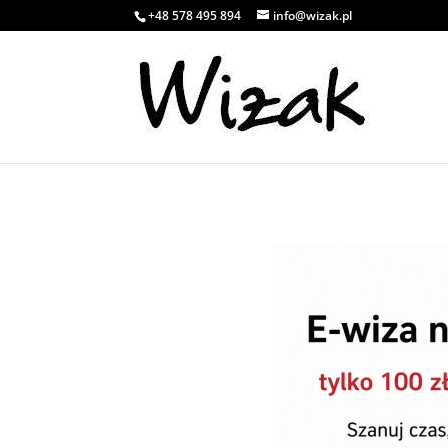
+48 578 495 894
info@wizak.pl